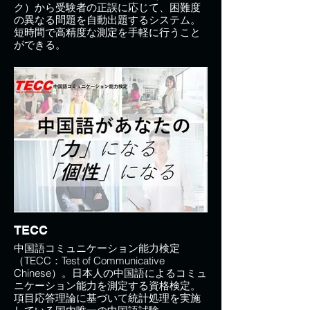
ク）から受験者の正誤に応じて、困難度
の異なる問題を自動出題するシステム。
短時間で高精度な測定を手軽に行うこと
ができる。
TECC
中国語コミュニケーション能力検定
（TECC：Test of Communicative
Chinese）。日本人の中国語によるコミュ
ニケーション能力を測定する資格検定。
項目応答理論に基づいて統計処理を実施