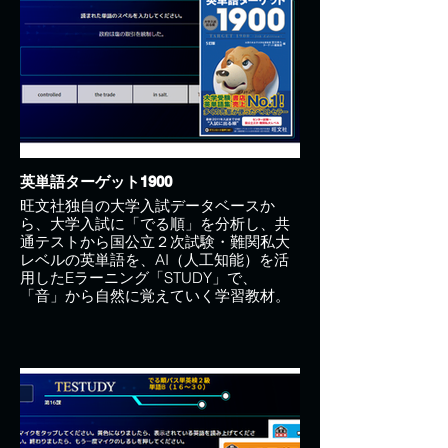
英単語ターゲット1900
旺文社独自の大学入試データベースか
ら、大学入試に「でる順」を分析し、共
通テストから国公立２次試験・難関私大
レベルの英単語を、AI（人工知能）を活
用したEラーニング「STUDY」で、
「音」から自然に覚えていく学習教材。