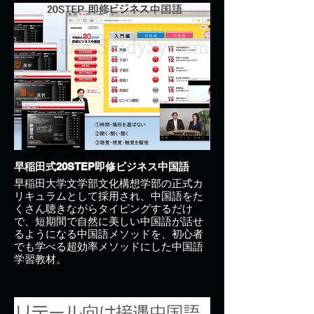
早稲田式20STEP即修ビジネス中国語
早稲田大学文学部文化構想学部の正式カ
リキュラムとして採用され、中国語をた
くさん聴きながらタイピングするだけ
で、短期間で自然に美しい中国語が話せ
るようになる中国語メソッドを、初心者
でも学べる超効率メソッドにした中国語
学習教材。