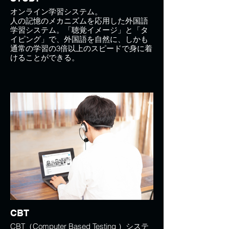
オンライン学習システム。
人の記憶のメカニズムを応用した外国語
学習システム。「聴覚イメージ」と「タ
イピング」で、外国語を自然に、しかも
通常の学習の3倍以上のスピードで身に着
けることができる。
CBT
CBT（Computer Based Testing ）システ