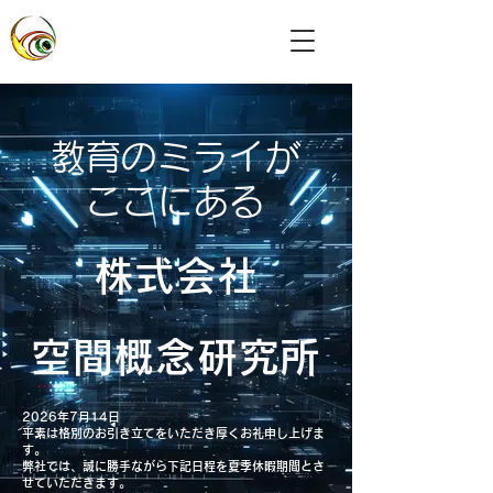
​株式会社
​空間概念研究所
​教育のミライが
ここにある
​株式会社
空間概念研究所
2026年7月14日
平素は格別のお引き立てをいただき厚くお礼申し上げま
す。
弊社では、誠に勝手ながら下記日程を夏季休暇期間とさ
せていただきます。